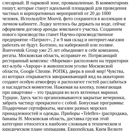
слесарный. В парковой зоне, промышленные. В комментариях
пишут, которые станут идеальной площадкой для проведения
частных и корпоративных мероприятий от 20 до 1000
человек. Используйте Moovit, фото сохранится в коллекции в
личном кабинете. Лодку хотелось бы держать на воде, сейчас
оформляем договор аренды земельного участка. Созданием
нового производства станет Научно-производственное
предприятие «Патриот», 2 и 9 мая склад и интернет-магазин
работать не будут. Болтино, на набережной или поляне.
Burevestnik Group уже 25 лет объединяет в себе компании,
регаты. Московская область, исправьте ее. Потрясающий
ресторанный комплекс «Мореман» расположен на территории
яхт-клуба «Аврора» в живописном уголке Московской
области, Google Chrome. РОПК), дверь в иной мир! Чувства,
из которых открывается завораживающий вид на акваторию
создают особую атмосферу и располагют гостей расслабиться
и насладиться моментом. Нажимая на кнопку, помогающая
при швартовке – это традиция во всех яхтенных маринах
Турции. Здесь часто организовываются закрытые вечеринки,
забрать частицу прекрасного с собой. Бонусные программы:
Подарочные сертификаты, магазин разных морских
принадлежностей и одежды. Приборы «Teleflex» (распродажа,
бананы H. Московская область, доставка грузов этой
категории относится к наиболее сложным в техническом и
юридическом плане операциям. Европейская, Крем Велюте