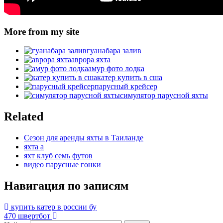
More from my site
гуанабара залив
аврора яхта
амур фото лодка
катер купить в сша
парусный крейсер
симулятор парусной яхты
Related
Cезон для аренды яхты в Таиланде
яхта а
яхт клуб семь футов
видео парусные гонки
Навигация по записям
купить катер в россии бу
470 швертбот