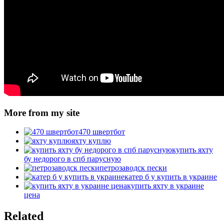
More from my site
470 швертбот
яхту куплю
купить яхту
бу недорого в спб парусную
петрозаводск пески
катер б у купить в украине
купить яхту в украине
цена
Related