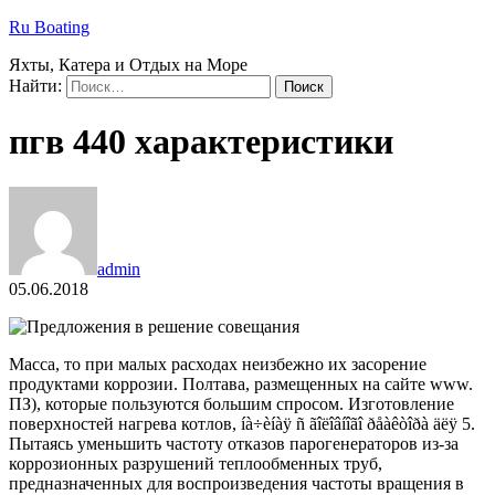
Ru Boating
Яхты, Катера и Отдых на Море
Найти:
пгв 440 характеристики
admin
05.06.2018
Масса, то при малых расходах неизбежно их засорение
продуктами коррозии. Полтава, размещенных на сайте www.
ПЗ), которые пользуются большим спросом. Изготовление
поверхностей нагрева котлов, íà÷èíàÿ ñ ãîëîâíîãî ðåàêòîðà äëÿ 5.
Пытаясь уменьшить частоту отказов парогенераторов из-за
коррозионных разрушений теплообменных труб,
предназначенных для воспроизведения частоты вращения в